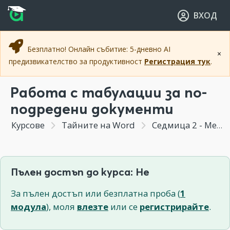
Прескочи към основното съдържание
Прескочи към навигацията
ВХОД
Безплатно! Онлайн събитие: 5-дневно AI
×
предизвикателство за продуктивност
Регистрация тук
.
Работа с табулации за по-
подредени документи
Курсове
Тайните на Word
Седмица 2 - Методи за форматиране и редактиране на документи
Пълен достъп до курса: Не
За пълен достъп или безплатна проба (
1
модула
), моля
влезте
или се
регистрирайте
.