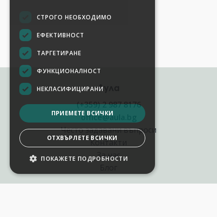
СТРОГО НЕОБХОДИМО
ЕФЕКТИВНОСТ
ТАРГЕТИРАНЕ
ФУНКЦИОНАЛНОСТ
Аула
НЕКЛАСИФИЦИРАНИ
(+359) 2 987 8176
ПРИЕМЕТЕ ВСИЧКИ
office@aula.bg
Често задавани въпроси
ОТХВЪРЛЕТЕ ВСИЧКИ
Контакти
За нас
ПОКАЖЕТЕ ПОДРОБНОСТИ
Блог
Полезни връзки
Създай курс за Аула