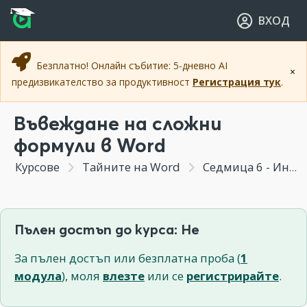
Прескочи към основното съдържание
Прескочи към навигацията
ВХОД
Безплатно! Онлайн събитие: 5-дневно AI
×
предизвикателство за продуктивност
Регистрация тук
.
Въвеждане на сложни
формули в Word
Курсове
Тайните на Word
Седмица 6 - Инструменти за по-ефективна работа, когато повече хора работят с един документ
Пълен достъп до курса: Не
За пълен достъп или безплатна проба (
1
модула
), моля
влезте
или се
регистрирайте
.