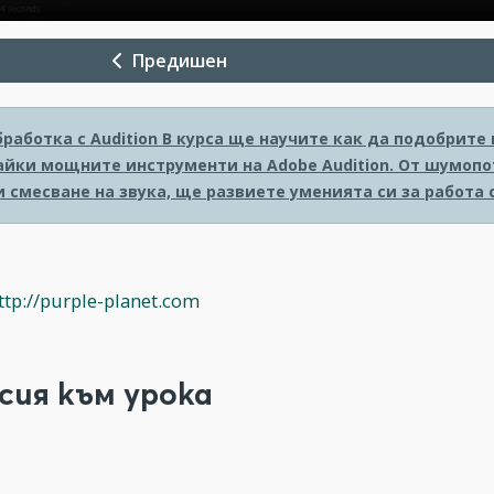
Предишен
работка с Audition
В курса ще научите как да подобрите 
айки мощните инструменти на Adobe Audition. От шумопо
 смесване на звука, ще развиете уменията си за работа 
ttp://purple-planet.com
сия към урока