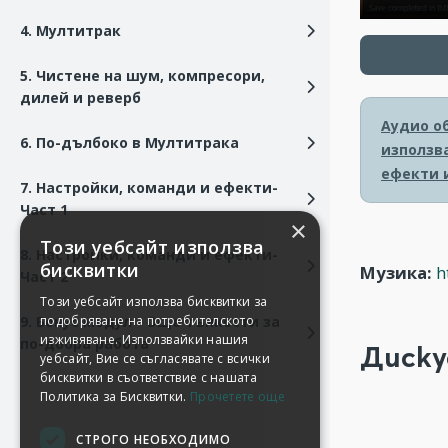
4. Мултитрак
5. Чистене на шум, компресори,
дилей и реверб
Аудио об
6. По-дълбоко в Мултитрака
използв
ефекти и
7. Настройки, команди и ефекти-
Част 1
×
Този уебсайт използва
8. Настройки, команди и ефекти-
бисквитки
Музика:
h
Част 2
Този уебсайт използва бисквитки за
9. Бонус модул - Още тънкости за
подобряване на потребителското
изживяване. Използвайки нашия
по-добра работа
Диску
уебсайт, Вие се съгласявате с всички
бисквитки в съответствие с нашата
Политика за Бисквитки.
Прочетете още
СТРОГО НЕОБХОДИМО