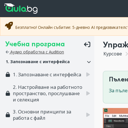
Прескочи към основното съдържание
Прескочи към навигацията
Безплатно! Онлайн събитие: 5-дневно AI предизвикател
Учебна програма
Упраж
Аудио обработка с Audition
Курсове
1. Запознаване с интерфейса
1. Запознаване с интерфейса
Пълен
2. Настройване на работното
За пъле
пространство, прослушване
и селекция
3. Основни принципи за
работа с файл