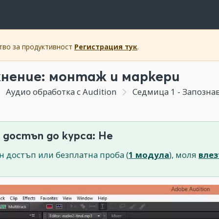
ство за продуктивност
Регистрация тук
.
нение: монтаж и маркери
Аудио обработка с Audition
Седмица 1 - Запозна
 достъп до курса: Не
н достъп или безплатна проба (
1 модула
), моля
влез