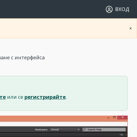
ВХОД
×
ване с интерфейса
те
или се
регистрирайте
.