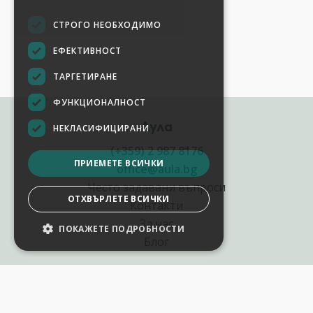
СТРОГО НЕОБХОДИМО
ЕФЕКТИВНОСТ
ТАРГЕТИРАНЕ
ФУНКЦИОНАЛНОСТ
Аула
НЕКЛАСИФИЦИРАНИ
(+359) 2 987 8176
ПРИЕМЕТЕ ВСИЧКИ
office@aula.bg
Често задавани въпроси
ОТХВЪРЛЕТЕ ВСИЧКИ
Контакти
За нас
ПОКАЖЕТЕ ПОДРОБНОСТИ
НАСТРОЙКИ НА БИСКВИТКИТЕ
Блог
Полезни връзки
Създай курс за Аула