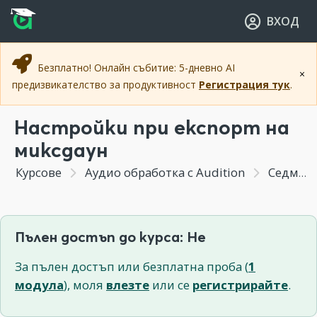
Прескочи към основното съдържание
Прескочи към навигацията
ВХОД
Безплатно! Онлайн събитие: 5-дневно AI
×
предизвикателство за продуктивност
Регистрация тук
.
Настройки при експорт на
миксдаун
Курсове
Аудио обработка с Audition
Седмица 7 - Настройки, команди и ефекти- Част 1
Пълен достъп до курса: Не
За пълен достъп или безплатна проба (
1
модула
), моля
влезте
или се
регистрирайте
.