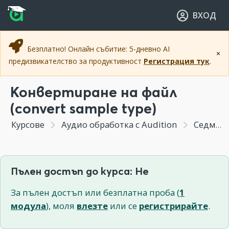
Прескочи към основното съдържание
Прескочи към навигацията
ВХОД
Безплатно! Онлайн събитие: 5-дневно AI
×
предизвикателство за продуктивност
Регистрация тук
.
Конвертиране на файл
(convert sample type)
Курсове
Аудио обработка с Audition
Седмица 2 - Запис на глас и основни инструменти
Пълен достъп до курса: Не
За пълен достъп или безплатна проба (
1
модула
), моля
влезте
или се
регистрирайте
.