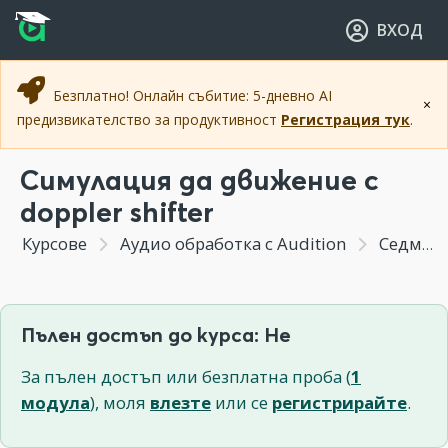
Прескочи към основното съдържание
Прескочи към навигацията
ВХОД
Безплатно! Онлайн събитие: 5-дневно AI
×
предизвикателство за продуктивност
Регистрация тук
.
Симулация да движение с
doppler shifter
Курсове
Аудио обработка с Audition
Седмица 8 - Настройки, команди и ефекти- Част 2
Пълен достъп до курса: Не
За пълен достъп или безплатна проба (
1
модула
), моля
влезте
или се
регистрирайте
.