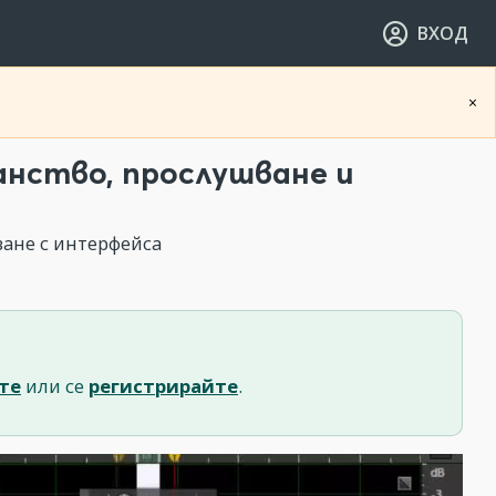
ВХОД
×
нство, прослушване и
ване с интерфейса
те
или се
регистрирайте
.