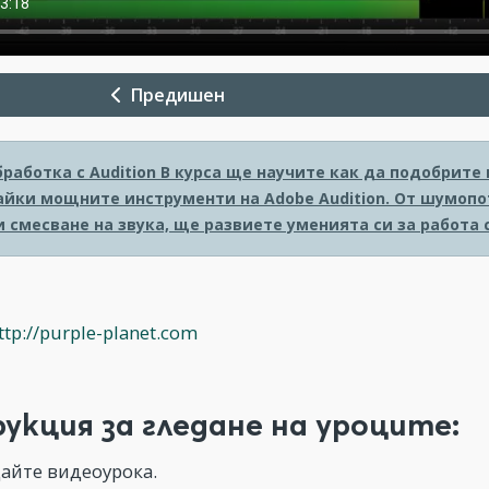
Предишен
работка с Audition
В курса ще научите как да подобрите 
айки мощните инструменти на Adobe Audition. От шумопо
 смесване на звука, ще развиете уменията си за работа 
ttp://purple-planet.com
укция за гледане на уроците:
айте видеоурока.