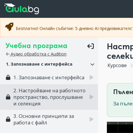
Прескочи към основното съдържание
Прескочи към навигацията
Безплатно! Онлайн събитие: 5-дневно AI предизвикател
Учебна програма
Настр
селек
Аудио обработка с Audition
1. Запознаване с интерфейса
Курсове
1. Запознаване с интерфейса
2. Настройване на работното
Пълен
пространство, прослушване
и селекция
За пъле
3. Основни принципи за
работа с файл