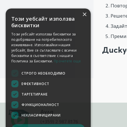
Повтор
×
Решете
Този уебсайт използва
бисквитки
Задайт
Този уебсайт използва бисквитки за
Премин
подобряване на потребителското
изживяване. Използвайки нашия
Диску
уебсайт, Вие се съгласявате с всички
бисквитки в съответствие с нашата
Политика за Бисквитки.
Прочетете още
СТРОГО НЕОБХОДИМО
ЕФЕКТИВНОСТ
ТАРГЕТИРАНЕ
ФУНКЦИОНАЛНОСТ
Аула
НЕКЛАСИФИЦИРАНИ
(+359) 2 987 8176