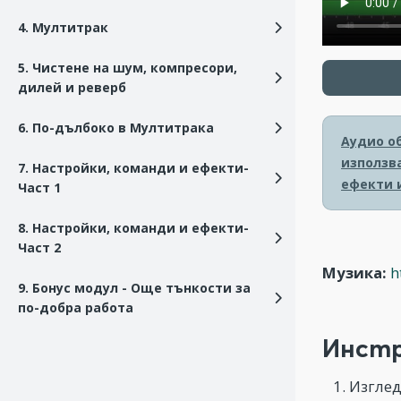
4. Мултитрак
5. Чистене на шум, компресори,
дилей и реверб
6. По-дълбоко в Мултитрака
Аудио об
използв
7. Настройки, команди и ефекти-
ефекти и
Част 1
8. Настройки, команди и ефекти-
Част 2
Музика:
h
9. Бонус модул - Още тънкости за
по-добра работа
Инстр
Изглед