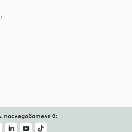
).
л. последователя в: