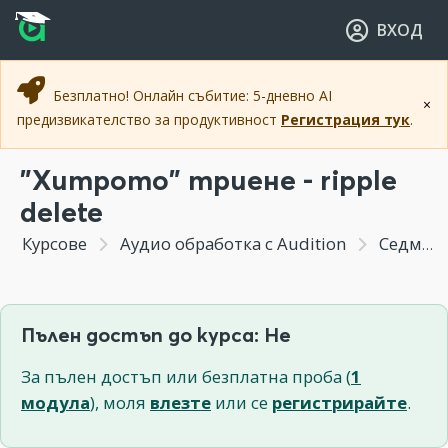
Прескочи към основното съдържание
Прескочи към навигацията
ВХОД
Безплатно! Онлайн събитие: 5-дневно AI
×
предизвикателство за продуктивност
Регистрация тук
.
"Хитрото" триене - ripple
delete
Курсове
Аудио обработка с Audition
Седмица 7 - Настройки, команди и ефекти- Част 1
Пълен достъп до курса: Не
За пълен достъп или безплатна проба (
1
модула
), моля
влезте
или се
регистрирайте
.