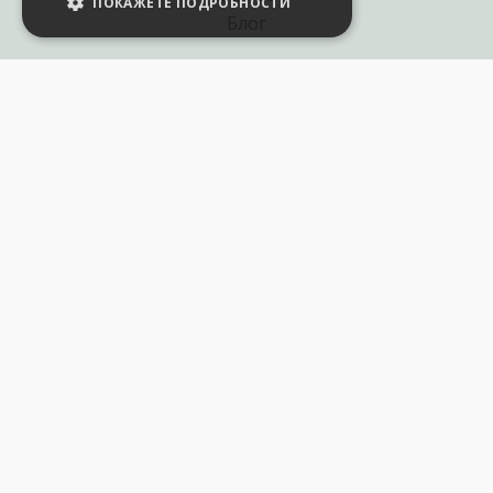
ПОКАЖЕТЕ ПОДРОБНОСТИ
Блог
Полезни връзки
Създай курс за Аула
Фирмени обучения
Събития и уебинари
Цени Аула Абонамент
Подари ваучер
Общи разпоредби
Условия за позлзване
Политика за поверителност
250+ хил. последователя в: