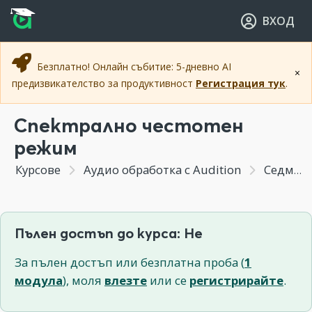
Прескочи към основното съдържание
Прескочи към навигацията
ВХОД
Безплатно! Онлайн събитие: 5-дневно AI
×
предизвикателство за продуктивност
Регистрация тук
.
Спектрално честотен
режим
Курсове
Аудио обработка с Audition
Седмица 5 - Чистене на шум, компресори, дилей и реверб
Пълен достъп до курса: Не
За пълен достъп или безплатна проба (
1
модула
), моля
влезте
или се
регистрирайте
.