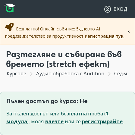
Прескочи към основното съдържание
Прескочи към навигацията
ВХОД
Безплатно! Онлайн събитие: 5-дневно AI
×
предизвикателство за продуктивност
Регистрация тук
.
Разтегляне и събиране във
времето (stretch ефект)
Курсове
Аудио обработка с Audition
Седмица 9 - Бонус модул - Още тънкости за по-добра работа
Пълен достъп до курса: Не
За пълен достъп или безплатна проба (
1
модула
), моля
влезте
или се
регистрирайте
.