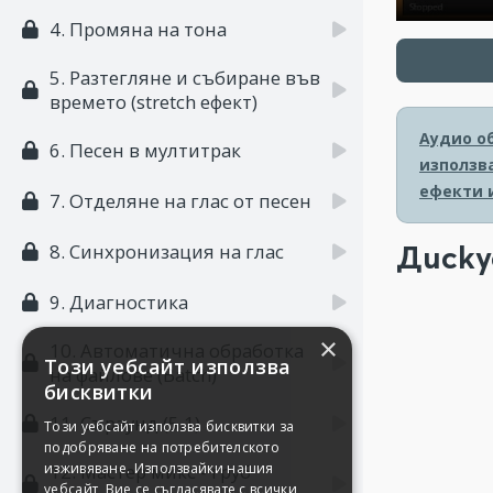
4. Промяна на тона
5. Разтегляне и събиране във
времето (stretch ефект)
Аудио об
6. Песен в мултитрак
използв
ефекти и
7. Отделяне на глас от песен
Диску
8. Синхронизация на глас
9. Диагностика
×
10. Автоматична обработка
Този уебсайт използва
на файлове (Batch)
бисквитки
11. Съраунд (5.1)
Този уебсайт използва бисквитки за
подобряване на потребителското
изживяване. Използвайки нашия
12. Мастер микс - груб
уебсайт, Вие се съгласявате с всички