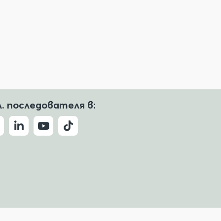
л. последователя в:
Условия за ползване
Политика за поверителност