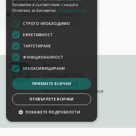
монтаж
бисквитки в съответствие с нашата
Политика за Бисквитки.
Прочетете още
13. Мастер микс - финалът
СТРОГО НЕОБХОДИМО
ЕФЕКТИВНОСТ
ТАРГЕТИРАНЕ
ФУНКЦИОНАЛНОСТ
Аула
НЕКЛАСИФИЦИРАНИ
(+359) 2 987 8176
office@aula.bg
ПРИЕМЕТЕ ВСИЧКИ
Често задавани въпроси
Контакти
ОТХВЪРЛЕТЕ ВСИЧКИ
За нас
ПОКАЖЕТЕ ПОДРОБНОСТИ
Блог
НАСТРОЙКИ НА БИСКВИТКИТЕ
2012-2026
©
AULA.bg
Всички права запазени.