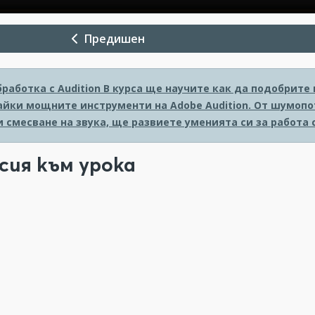
Предишен
работка с Audition
В курса ще научите как да подобрите 
айки мощните инструменти на Adobe Audition. От шумопо
 смесване на звука, ще развиете уменията си за работа 
сия към урока