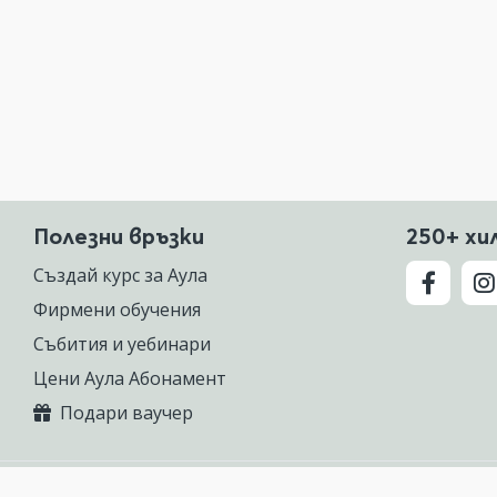
Полезни връзки
250+ хи
Създай курс за Аула
Фирмени обучения
Събития и уебинари
Цени Аула Абонамент
Подари ваучер