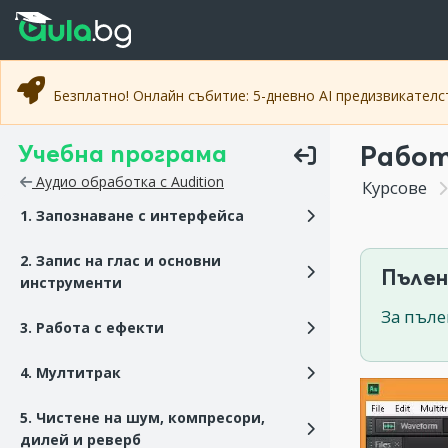
Прескочи към основното съдържание
Прескочи към навигацията
Безплатно! Онлайн събитие: 5-дневно AI предизвикател
Учебна програма
Работ
Аудио обработка с Audition
Курсове
1. Запознаване с интерфейса
2. Запис на глас и основни
Пълен
инструменти
За пъле
3. Работа с ефекти
4. Мултитрак
5. Чистене на шум, компресори,
дилей и реверб