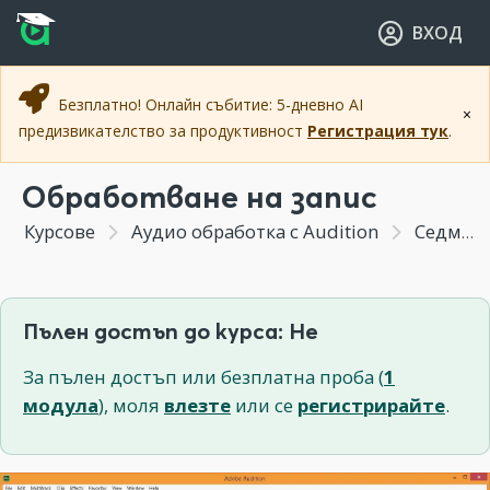
Прескочи към основното съдържание
Прескочи към навигацията
ВХОД
Безплатно! Онлайн събитие: 5-дневно AI
×
предизвикателство за продуктивност
Регистрация тук
.
Обработване на запис
Курсове
Аудио обработка с Audition
Седмица 5 - Чистене на шум, компресори, дилей и реверб
Пълен достъп до курса: Не
За пълен достъп или безплатна проба (
1
модула
), моля
влезте
или се
регистрирайте
.