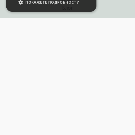
За нас
ПОКАЖЕТЕ ПОДРОБНОСТИ
Блог
Полезни връзки
Създай курс за Аула
Фирмени обучения
Събития и уебинари
Цени Аула Абонамент
Подари ваучер
Общи разпоредби
Условия за позлзване
Политика за поверителност
250+ хил. последователя в: