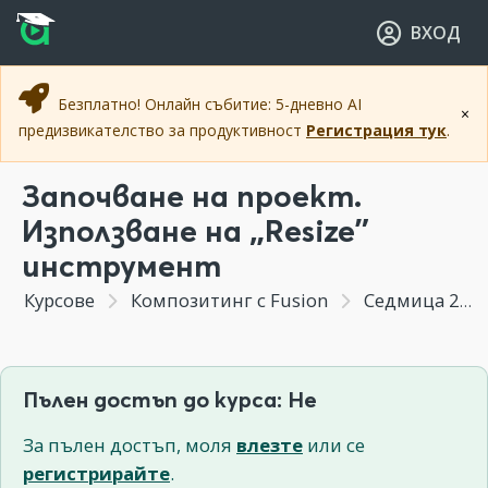
Прескочи към основното съдържание
Прескочи към навигацията
ВХОД
Безплатно! Онлайн събитие: 5-дневно AI
×
предизвикателство за продуктивност
Регистрация тук
.
Започване на проект.
Използване на „Resize”
инструмент
Курсове
Композитинг с Fusion
Седмица 2 - Композиране на изрендвани 3д елементи с видео
Пълен достъп до курса: Не
За пълен достъп, моля
влезте
или се
регистрирайте
.