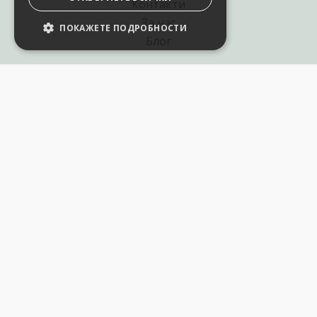
Контакти
За нас
ПОКАЖЕТЕ ПОДРОБНОСТИ
Блог
Полезни връзки
Създай курс за Аула
Фирмени обучения
Събития и уебинари
Цени Аула Абонамент
Подари ваучер
Общи разпоредби
Условия за позлзване
Политика за поверителност