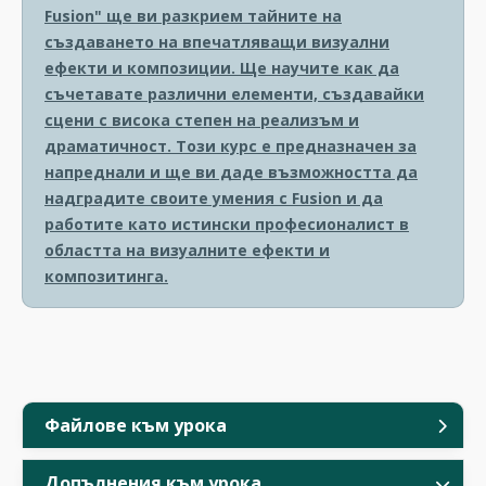
Fusion" ще ви разкрием тайните на
създаването на впечатляващи визуални
ефекти и композиции. Ще научите как да
съчетавате различни елементи, създавайки
сцени с висока степен на реализъм и
драматичност. Този курс е предназначен за
напреднали и ще ви даде възможността да
надградите своите умения с Fusion и да
работите като истински професионалист в
областта на визуалните ефекти и
композитинга.
Файлове към урока
Допълнения към урока