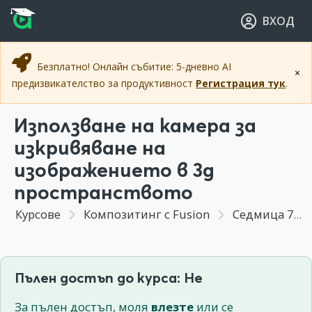
Прескочи към основното съдържание
Прескочи към навигацията
ВХОД
Безплатно! Онлайн събитие: 5-дневно AI
×
предизвикателство за продуктивност
Регистрация тук
.
Използване на камера за
изкривяване на
изображението в 3д
пространството
Курсове
Композитинг с Fusion
Седмица 7 - Създаване на псевдо 3д пространство от статична картинка. Изрязване по зелено.
Пълен достъп до курса: Не
За пълен достъп, моля
влезте
или се