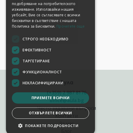
подобряване на потребителското
изживяване. Използвайки нашия
уебсайт, Вие се съгласявате с всички
бисквитки в съответствие с нашата
Политика за Бисквитки.
Прочетете още
СТРОГО НЕОБХОДИМО
ЕФЕКТИВНОСТ
ТАРГЕТИРАНЕ
ФУНКЦИОНАЛНОСТ
Аула
НЕКЛАСИФИЦИРАНИ
(+359) 2 987 8176
ПРИЕМЕТЕ ВСИЧКИ
office@aula.bg
Често задавани въпроси
ОТХВЪРЛЕТЕ ВСИЧКИ
Контакти
За нас
ПОКАЖЕТЕ ПОДРОБНОСТИ
Блог