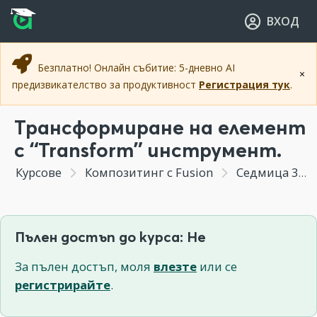
Прескочи към основното съдържание
Прескочи към навигацията
ВХОД
Безплатно! Онлайн събитие: 5-дневно AI
×
предизвикателство за продуктивност
Регистрация тук
.
Трансформиране на елемент
с “Transform” инструмент.
Курсове
Композитинг с Fusion
Седмица 3 - Обработване, стабилизиране и добавяне на графични елементи върху видео.
Пълен достъп до курса: Не
За пълен достъп, моля
влезте
или се
регистрирайте
.