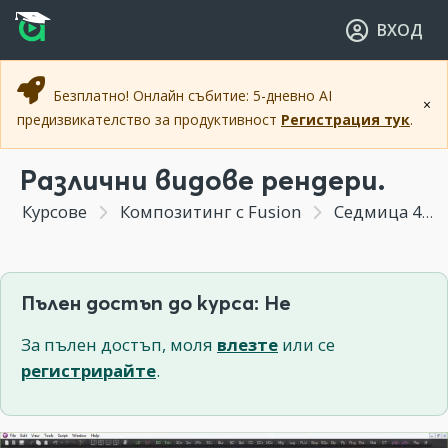
Прескочи към основното съдържание
Прескочи към навигацията
ВХОД
Безплатно! Онлайн събитие: 5-дневно AI
×
предизвикателство за продуктивност
Регистрация тук
.
Различни видове рендери.
Курсове
Композитинг с Fusion
Седмица 4 - Създаване на кратка анимация в 3д пространството на Fusion.
Пълен достъп до курса: Не
За пълен достъп, моля
влезте
или се
регистрирайте
.