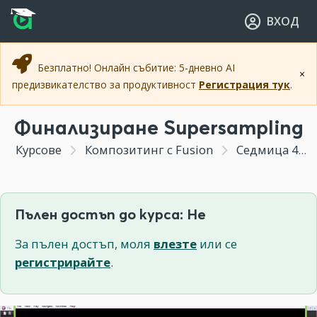
Прескочи към основното съдържание
Прескочи към навигацията
ВХОД
Безплатно! Онлайн събитие: 5-дневно AI
×
предизвикателство за продуктивност
Регистрация тук
.
Финализиране Supersampling
Курсове
Композитинг с Fusion
Седмица 4 - Създаване на кратка анимация в 3д пространството на Fusion.
Пълен достъп до курса: Не
За пълен достъп, моля
влезте
или се
регистрирайте
.