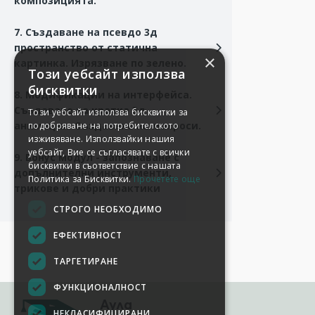
композицията.
7. Създаване на псевдо 3д
пространство от статична
×
картинка. Изрязване по зелено.
Този уебсайт използва
бисквитки
8. Модификации на интерфейса.
Създаване на кратка 3д
Този уебсайт използва бисквитки за
анимация. Създаване на макроси.
подобряване на потребителското
изживяване. Използвайки нашия
уебсайт, Вие се съгласявате с всички
9. Бонус модул - запознаване с
бисквитки в съответствие с нашата
допълнителни инструменти,
Политика за Бисквитки.
Прочетете още
трикове и добри практики
СТРОГО НЕОБХОДИМО
ЕФЕКТИВНОСТ
ТАРГЕТИРАНЕ
ФУНКЦИОНАЛНОСТ
Аула
НЕКЛАСИФИЦИРАНИ