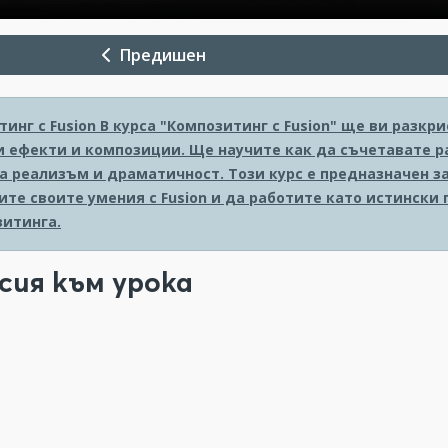
Предишен
инг с Fusion
В курса "Композитинг с Fusion" ще ви разк
и ефекти и композиции. Ще научите как да съчетавате р
на реализъм и драматичност. Този курс е предназначен 
ите своите умения с Fusion и да работите като истински
зитинга.
сия към урока