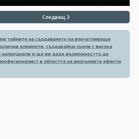
Следващ
рием тайните на създаването на впечатляващи
азлични елементи, създавайки сцени с висока
за напреднали и ще ви даде възможността да
 професионалист в областта на визуалните ефекти