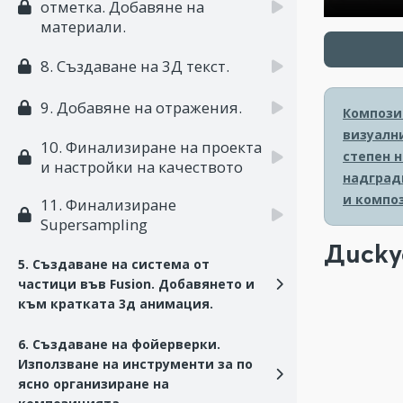
отметка. Добавяне на
материали.
8. Създаване на 3Д текст.
9. Добавяне на отражения.
Композит
визуалн
10. Финализиране на проекта
степен 
и настройки на качеството
надград
и компо
11. Финализиране
Supersampling
Диску
5. Създаване на система от
частици във Fusion. Добавянето и
към кратката 3д анимация.
6. Създаване на фойерверки.
Използване на инструменти за по
ясно организиране на