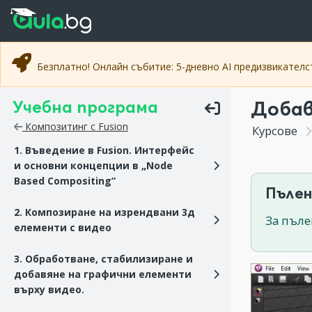
Прескочи към основното съдържание
Прескочи към навигацията
Безплатно! Онлайн събитие: 5-дневно AI предизвикател
Учебна програма
Добав
Композитинг с Fusion
Курсове
1. Въведение в Fusion. Интерфейс
и основни концепции в „Node
Based Compositing”
Пълен
2. Композиране на изрендвани 3д
За пъле
елементи с видео
3. Обработване, стабилизиране и
добавяне на графични елементи
върху видео.