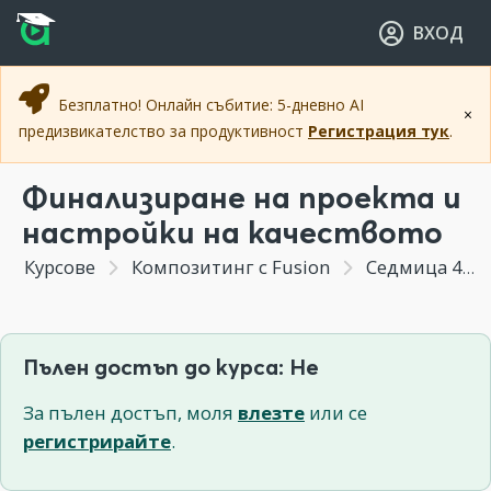
Прескочи към основното съдържание
Прескочи към навигацията
ВХОД
Безплатно! Онлайн събитие: 5-дневно AI
×
предизвикателство за продуктивност
Регистрация тук
.
Финализиране на проекта и
настройки на качеството
Курсове
Композитинг с Fusion
Седмица 4 - Създаване на кратка анимация в 3д пространството на Fusion.
Пълен достъп до курса: Не
За пълен достъп, моля
влезте
или се
регистрирайте
.