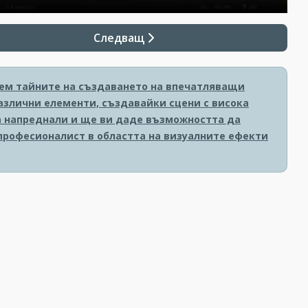
Следващ
рием тайните на създаването на впечатляващи
азлични елементи, създавайки сцени с висока
за напреднали и ще ви даде възможността да
 професионалист в областта на визуалните ефекти