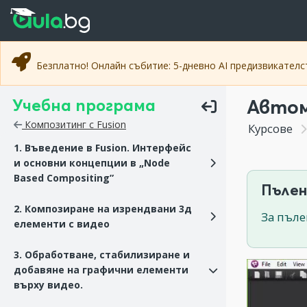
Прескочи към основното съдържание
Прескочи към навигацията
Безплатно! Онлайн събитие: 5-дневно AI предизвикател
Учебна програма
Автом
Композитинг с Fusion
Курсове
1. Въведение в Fusion. Интерфейс
и основни концепции в „Node
Based Compositing”
Пълен
2. Композиране на изрендвани 3д
За пъле
елементи с видео
3. Обработване, стабилизиране и
добавяне на графични елементи
върху видео.