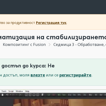
ство за продуктивност
Регистрация тук
.
атизация на стабилизирането
Композитинг с Fusion
Седмица 3 - Обработване, стаби
 достъп до курса: Не
н достъп, моля
влезте
или се
регистрирайте
.