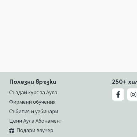
Полезни връзки
250+ хи
Създай курс за Аула
Фирмени обучения
Събития и уебинари
Цени Аула Абонамент
Подари ваучер