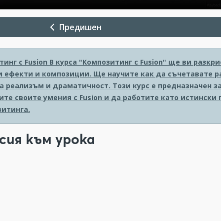
Предишен
инг с Fusion
В курса "Композитинг с Fusion" ще ви разк
и ефекти и композиции. Ще научите как да съчетавате р
на реализъм и драматичност. Този курс е предназначен 
ите своите умения с Fusion и да работите като истински
зитинга.
сия към урока