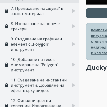
7. Премахване на „шума” в
заснет материал
8. Използване на повече
тракери.
Композит
визуалн
9. Създаване на графичен
степен 
елемент с „Polygon”
надград
инструмент
и компо
10. Добавяне на текст.
Анимиране на “Polygon”
Диску
инструмент
11. Създаване на инстантни
инструменти. Добавяне на
ефект върху видео.
12. Финални цветни
корекции. Използване на