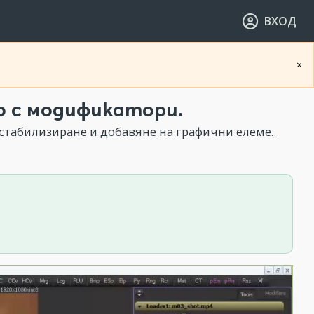
ВХОД
×
 с модификатори.
лизиране и добавяне на графични елементи върху видео.