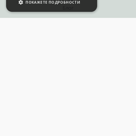
За нас
ПОКАЖЕТЕ ПОДРОБНОСТИ
Блог
Полезни връзки
Създай курс за Аула
Фирмени обучения
Събития и уебинари
Цени Аула Абонамент
Подари ваучер
Общи разпоредби
Условия за позлзване
Политика за поверителност
250+ хил. последователя в: