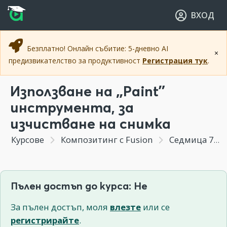
Прескочи към основното съдържание
Прескочи към навигацията
ВХОД
Безплатно! Онлайн събитие: 5-дневно AI
×
предизвикателство за продуктивност
Регистрация тук
.
Използване на „Paint”
инструмента, за
изчистване на снимка
Курсове
Композитинг с Fusion
Седмица 7 - Създаване на псевдо 3д пространство от статична картинка. Изрязване по зелено.
Пълен достъп до курса: Не
За пълен достъп, моля
влезте
или се
регистрирайте
.