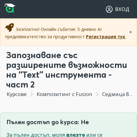
Прескочи към основното съдържание
Прескочи към навигацията
ВХОД
Безплатно! Онлайн събитие: 5-дневно AI
×
предизвикателство за продуктивност
Регистрация тук
.
Запознаване със
разширените възможности
на “Text” инструмента -
част 2
Курсове
Композитинг с Fusion
Седмица 8 - Модификации на интерфейса. Създаване на кратка 3д анимация. Създаване на макроси.
Пълен достъп до курса: Не
За пълен достъп, моля
влезте
или се