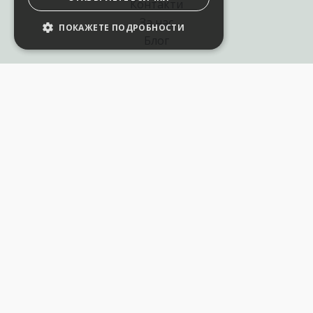
Контакти
За нас
ПОКАЖЕТЕ ПОДРОБНОСТИ
Блог
Полезни връзки
Създай курс за Аула
Фирмени обучения
Събития и уебинари
Цени Аула Абонамент
Подари ваучер
Общи разпоредби
Условия за позлзване
Политика за поверителност