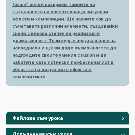
Fusion" ще ви разкрием тайните на
създаването на впечатляващи визуални
ефекти и композиции. Ще научите как да
съчетавате различни елементи, създавайки
сцени с висока степен на реализъм и
драматичност. Този курс е предназначен за
напреднали и ще ви даде възможността да
надградите своите умения с Fusion и да
работите като истински професионалист в
областта на визуалните ефекти и
композитинга.
Файлове към урока
Допълнения към урока