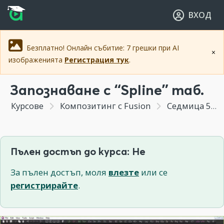
Прескочи към основното съдържание
Прескочи към навигацията
ВХОД
Безплатно! Онлайн събитие: 7 грешки при AI
×
изображенията
Регистрация тук
.
Запознаване с “Spline” таб.
Курсове
Композитинг с Fusion
Седмица 5 - Създаване на система от частици във Fusion. Добавянето и към кратката 3д анимация.
Пълен достъп до курса: Не
За пълен достъп, моля
влезте
или се
регистрирайте
.