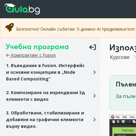
Прескочи към основното съдържание
Прескочи към навигацията
Безплатно! Онлайн събитие: 5-дневно AI предизвикател
Учебна програма
Използ
Композитинг с Fusion
Курсове
1. Въведение в Fusion. Интерфейс
и основни концепции в „Node
Based Compositing”
Пълен
2. Композиране на изрендвани 3д
За пъле
елементи с видео
3. Обработване, стабилизиране и
добавяне на графични елементи
върху видео.