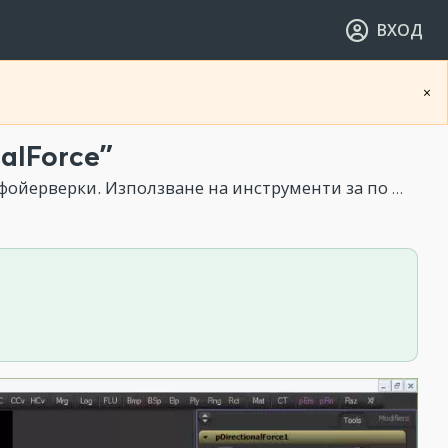
ВХОД
×
nalForce”
Използване на инструменти за по ясно организиране на композицията.