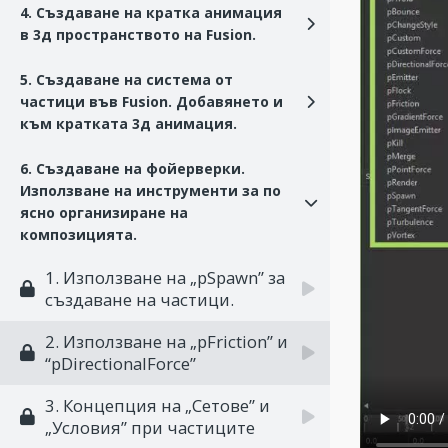
4. Създаване на кратка анимация
в 3д пространството на Fusion.
5. Създаване на система от
частици във Fusion. Добавянето и
към кратката 3д анимация.
6. Създаване на фойерверки.
Използване на инструменти за по
ясно организиране на
композицията.
1. Използване на „pSpawn” за
създаване на частици.
2. Използване на „pFriction” и
“pDirectionalForce”
3. Концепция на „Сетове” и
„Условия” при частиците