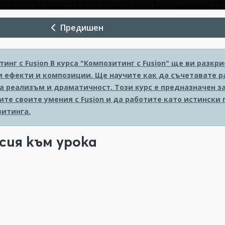
Предишен
инг с Fusion
В курса "Композитинг с Fusion" ще ви разк
и ефекти и композиции. Ще научите как да съчетавате р
на реализъм и драматичност. Този курс е предназначен 
ите своите умения с Fusion и да работите като истински
зитинга.
сия към урока