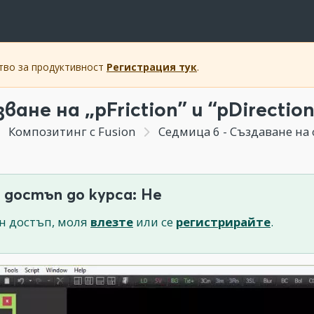
ство за продуктивност
Регистрация тук
.
ване на „pFriction” и “pDirectio
Композитинг с Fusion
Седмица 6 - Създаване на фойерверки. 
 достъп до курса: Не
н достъп, моля
влезте
или се
регистрирайте
.