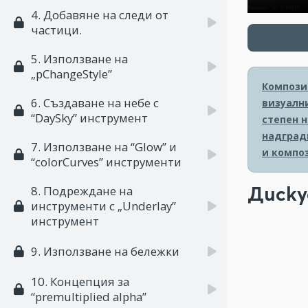
4. Добавяне на следи от
частици.
5. Използване на
„pChangeStyle”
Композит
6. Създаване на небе с
визуалн
“DaySky” инструмент
степен 
надград
7. Използване на “Glow” и
и компо
“colorCurves” инструменти
Диску
8. Подреждане на
инструменти с „Underlay”
инструмент
9. Използване на бележки
10. Концепция за
“premultiplied alpha”