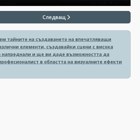
Следващ
рием тайните на създаването на впечатляващи
азлични елементи, създавайки сцени с висока
за напреднали и ще ви даде възможността да
 професионалист в областта на визуалните ефекти