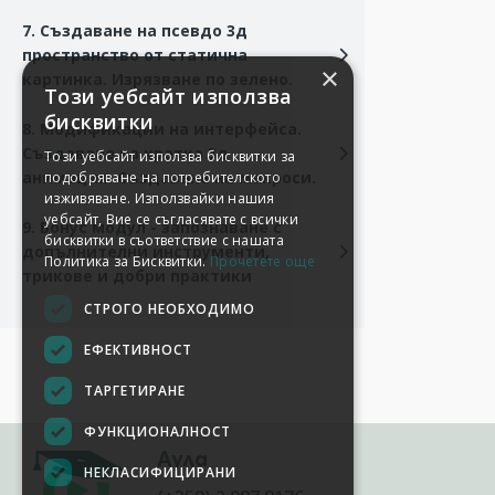
7. Създаване на псевдо 3д
пространство от статична
×
картинка. Изрязване по зелено.
Този уебсайт използва
бисквитки
8. Модификации на интерфейса.
Създаване на кратка 3д
Този уебсайт използва бисквитки за
анимация. Създаване на макроси.
подобряване на потребителското
изживяване. Използвайки нашия
уебсайт, Вие се съгласявате с всички
9. Бонус модул - запознаване с
бисквитки в съответствие с нашата
допълнителни инструменти,
Политика за Бисквитки.
Прочетете още
трикове и добри практики
СТРОГО НЕОБХОДИМО
ЕФЕКТИВНОСТ
ТАРГЕТИРАНЕ
ФУНКЦИОНАЛНОСТ
Аула
НЕКЛАСИФИЦИРАНИ