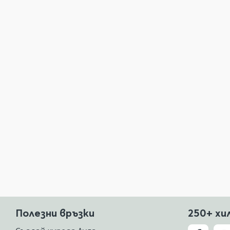
Полезни връзки
250+ хи