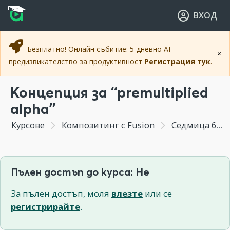
Прескочи към основното съдържание
Прескочи към навигацията
ВХОД
Безплатно! Онлайн събитие: 5-дневно AI
×
предизвикателство за продуктивност
Регистрация тук
.
Концепция за “premultiplied
alpha”
Курсове
Композитинг с Fusion
Седмица 6 - Създаване на фойерверки. Използване на инструменти за по ясно организиране на композицията.
Пълен достъп до курса: Не
За пълен достъп, моля
влезте
или се
регистрирайте
.