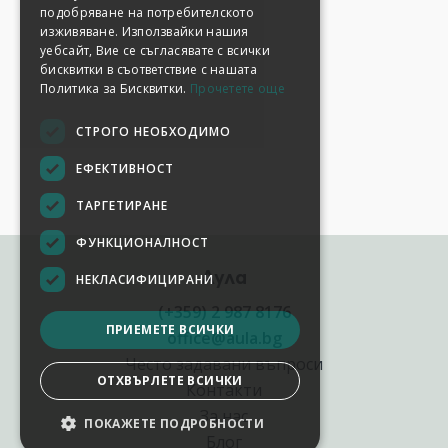
подобряване на потребителското
изживяване. Използвайки нашия
уебсайт, Вие се съгласявате с всички
бисквитки в съответствие с нашата
Политика за Бисквитки.
Прочетете още
СТРОГО НЕОБХОДИМО
ЕФЕКТИВНОСТ
ТАРГЕТИРАНЕ
ФУНКЦИОНАЛНОСТ
Аула
НЕКЛАСИФИЦИРАНИ
(+359) 2 987 8176
ПРИЕМЕТЕ ВСИЧКИ
office@aula.bg
Често задавани въпроси
ОТХВЪРЛЕТЕ ВСИЧКИ
Контакти
За нас
ПОКАЖЕТЕ ПОДРОБНОСТИ
Блог