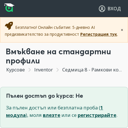
Прескочи към основното съдържание
Прескочи към навигацията
ВХОД
Безплатно! Онлайн събитие: 5-дневно AI
×
предизвикателство за продуктивност
Регистрация тук
.
Вмъкване на стандартни
профили
Курсове
Inventor
Седмица 8 - Рамкови конструкции
Пълен достъп до курса: Не
За пълен достъп или безплатна проба (
1
модула
), моля
влезте
или се
регистрирайте
.