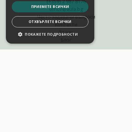
(+359) 2 987 8176
ПРИЕМЕТЕ ВСИЧКИ
office@aula.bg
Често задавани въпроси
ОТХВЪРЛЕТЕ ВСИЧКИ
Контакти
За нас
ПОКАЖЕТЕ ПОДРОБНОСТИ
Блог
Полезни връзки
Създай курс за Аула
Фирмени обучения
Събития и уебинари
Цени Аула Абонамент
Подари ваучер
Общи разпоредби
Условия за позлзване