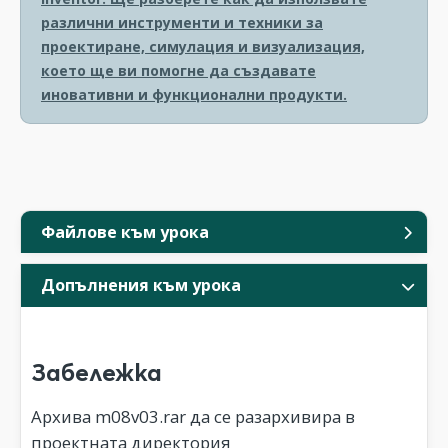
различни инструменти и техники за
проектиране, симулация и визуализация,
което ще ви помогне да създавате
иновативни и функционални продукти.
Файлове към урока
Допълнения към урока
Забележка
Архива m08v03.rar да се разархивира в
проектната директория