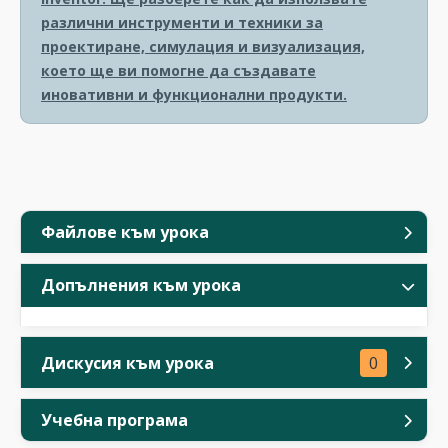
различни инструменти и техники за
проектиране, симулация и визуализация,
което ще ви помогне да създавате
иновативни и функционални продукти.
Файлове към урока
Допълнения към урока
Дискусия към урока
0
Учебна програма