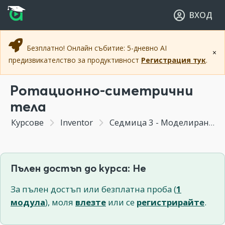
Прескочи към основното съдържание
Прескочи към навигацията
ВХОД
Безплатно! Онлайн събитие: 5-дневно AI
×
предизвикателство за продуктивност
Регистрация тук
.
Ротационно-симетрични
тела
Курсове
Inventor
Седмица 3 - Моделиране на тримерни тела
Пълен достъп до курса: Не
За пълен достъп или безплатна проба (
1
модула
), моля
влезте
или се
регистрирайте
.