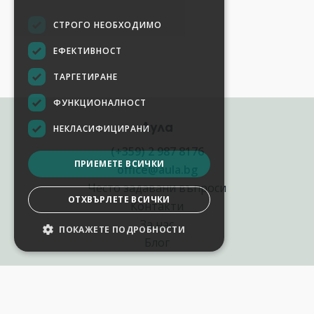
СТРОГО НЕОБХОДИМО
ЕФЕКТИВНОСТ
ТАРГЕТИРАНЕ
ФУНКЦИОНАЛНОСТ
Аула
НЕКЛАСИФИЦИРАНИ
(+359) 2 987 8176
ПРИЕМЕТЕ ВСИЧКИ
office@aula.bg
Често задавани въпроси
ОТХВЪРЛЕТЕ ВСИЧКИ
Контакти
За нас
ПОКАЖЕТЕ ПОДРОБНОСТИ
Блог
Полезни връзки
Създай курс за Аула