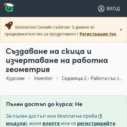
Прескочи към основното съдържание
Прескочи към навигацията
ВХОД
Безплатно! Онлайн събитие: 5-дневно AI
×
предизвикателство за продуктивност
Регистрация тук
.
Създаване на скица и
изчертаване на работна
геометрия
Курсове
Inventor
Седмица 2 - Работа със скици
Пълен достъп до курса: Не
За пълен достъп или безплатна проба (
1
модула
), моля
влезте
или се
регистрирайте
.