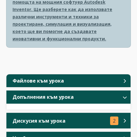
помощта на мощния софтуер Autodesk
Inventor. Ще разберете как да използвате
различни инструменти и техники за
проектиране, симулация и визуализация,
което ще ви помогне да създавате
иновативни и функционални продукти.
Файлове към урока
Допълнения към урока
Дискусия към урока
2