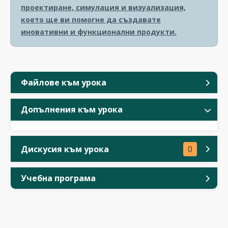
проектиране, симулация и визуализация,
което ще ви помогне да създавате
иновативни и функционални продукти.
Файлове към урока
Допълнения към урока
Дискусия към урока
0
Учебна програма