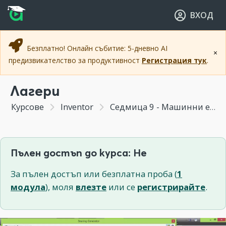
Прескочи към основното съдържание
Прескочи към навигацията
ВХОД
Безплатно! Онлайн събитие: 5-дневно AI
×
предизвикателство за продуктивност
Регистрация тук
.
Лагери
Курсове
Inventor
Седмица 9 - Машинни елементи
Пълен достъп до курса: Не
За пълен достъп или безплатна проба (
1
модула
), моля
влезте
или се
регистрирайте
.