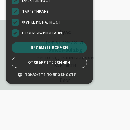
ЕФЕКТИВНОСТ
ТАРГЕТИРАНЕ
ФУНКЦИОНАЛНОСТ
Аула
НЕКЛАСИФИЦИРАНИ
(+359) 2 987 8176
ПРИЕМЕТЕ ВСИЧКИ
office@aula.bg
Често задавани въпроси
ОТХВЪРЛЕТЕ ВСИЧКИ
Контакти
За нас
ПОКАЖЕТЕ ПОДРОБНОСТИ
Блог
Полезни връзки
Създай курс за Аула
Фирмени обучения
Събития и уебинари