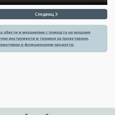
Следващ
на обекти и механизми с помощта на мощния
ични инструменти и техники за проектиране,
новативни и функционални продукти.