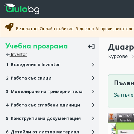
Прескочи към основното съдържание
Прескочи към навигацията
Безплатно! Онлайн събитие: 5-дневно AI предизвикател
Учебна програма
Диаг
Inventor
Курсове
1. Въведение в Inventor
2. Работа със скици
Пълен
3. Моделиране на тримерни тела
За пъле
4. Работа със сглобени единици
5. Конструктивна документация
6. Детайли от листов материал