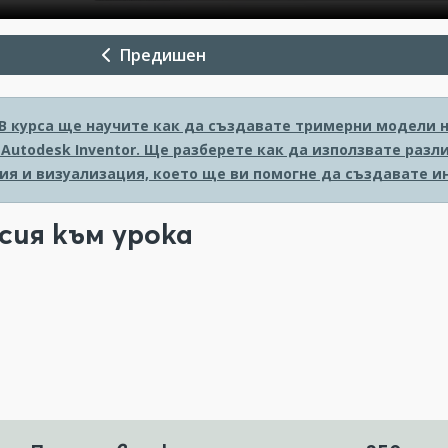
Предишен
В курса ще научите как да създавате тримерни модели 
Autodesk Inventor. Ще разберете как да използвате разл
ия и визуализация, което ще ви помогне да създавате и
сия към урока