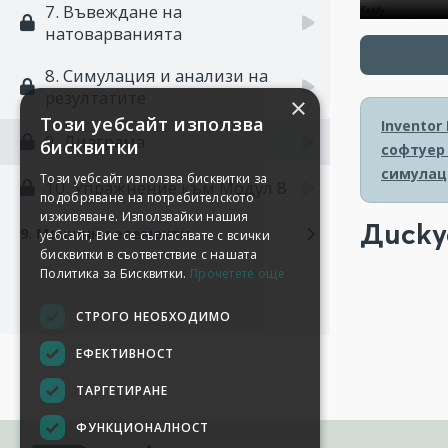
7. Въвеждане на
натоварванията
8. Симулация и анализи на
резултатите
×
Този уебсайт използва
Inventor
9. Диаграма
бисквитки
софтуер 
симулац
Този уебсайт използва бисквитки за
10. Упражнение към Модул 8
подобряване на потребителското
изживяване. Използвайки нашия
Диску
9. Машинни елементи
уебсайт, Вие се съгласявате с всички
бисквитки в съответствие с нашата
Политика за Бисквитки.
Прочетете още
СТРОГО НЕОБХОДИМО
ЕФЕКТИВНОСТ
ТАРГЕТИРАНЕ
ФУНКЦИОНАЛНОСТ