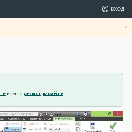
ВХОД
×
те
или се
регистрирайте
.