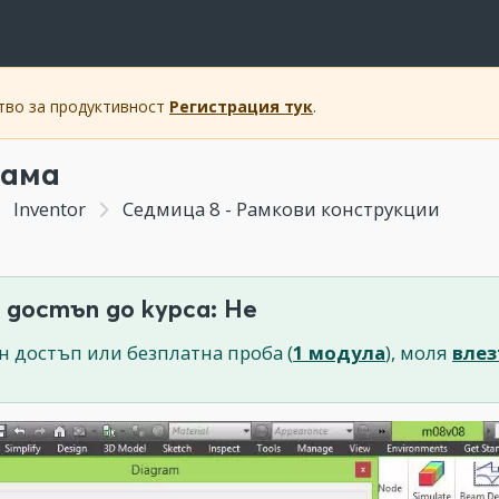
ство за продуктивност
Регистрация тук
.
рама
Inventor
Седмица 8 - Рамкови конструкции
 достъп до курса: Не
н достъп или безплатна проба (
1 модула
), моля
влез