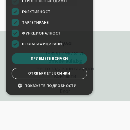
СТРОГО НЕОБХОДИМО
ЕФЕКТИВНОСТ
ТАРГЕТИРАНЕ
ФУНКЦИОНАЛНОСТ
Аула
НЕКЛАСИФИЦИРАНИ
(+359) 2 987 8176
ПРИЕМЕТЕ ВСИЧКИ
office@aula.bg
Често задавани въпроси
ОТХВЪРЛЕТЕ ВСИЧКИ
Контакти
За нас
ПОКАЖЕТЕ ПОДРОБНОСТИ
Блог
Полезни връзки
Създай курс за Аула
Фирмени обучения