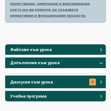
проектиране, симулация и визуализация,
което ще ви помогне да създавате
иновативни и функционални продукти.
Файлове към урока
Допълнения към урока
Дискусия към урока
0
Учебна програма