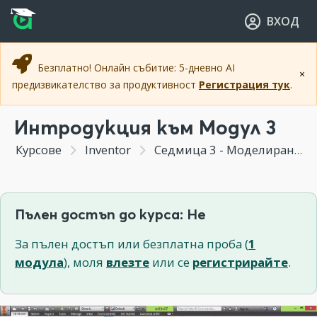
Прескочи към основното съдържание
Прескочи към навигацията
ВХОД
Безплатно! Онлайн събитие: 5-дневно AI
×
предизвикателство за продуктивност
Регистрация тук
.
Интродукция към Модул 3
Курсове
Inventor
Седмица 3 - Моделиране на тримерни тела
Пълен достъп до курса: Не
За пълен достъп или безплатна проба (
1
модула
), моля
влезте
или се
регистрирайте
.