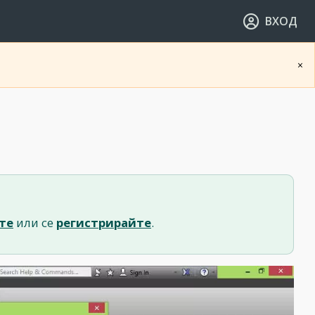
ВХОД
×
те
или се
регистрирайте
.