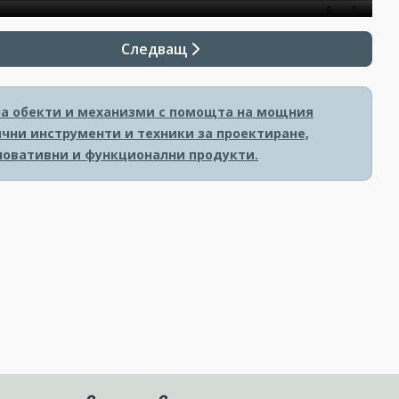
Следващ
на обекти и механизми с помощта на мощния
ични инструменти и техники за проектиране,
новативни и функционални продукти.