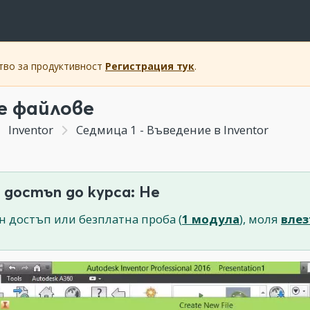
ство за продуктивност
Регистрация тук
.
е файлове
Inventor
Седмица 1 - Въведение в Inventor
 достъп до курса: Не
н достъп или безплатна проба (
1 модула
), моля
влез