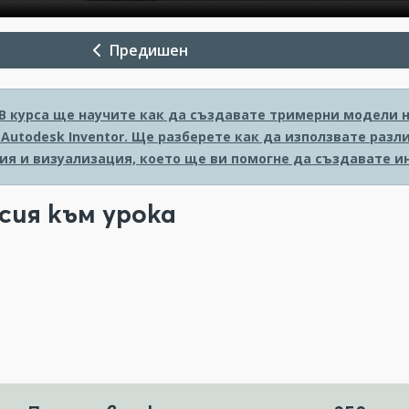
Предишен
В курса ще научите как да създавате тримерни модели 
Autodesk Inventor. Ще разберете как да използвате разл
ия и визуализация, което ще ви помогне да създавате и
сия към урока