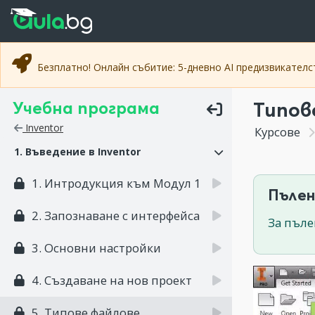
Прескочи към основното съдържание
Прескочи към навигацията
Безплатно! Онлайн събитие: 5-дневно AI предизвикател
Учебна програма
Типов
Inventor
Курсове
1. Въведение в Inventor
1. Интродукция към Модул 1
Пълен
2. Запознаване с интерфейса
За пъле
3. Основни настройки
4. Създаване на нов проект
5. Типове файлове