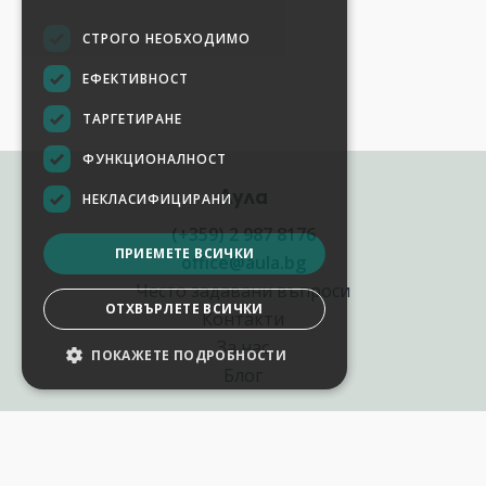
СТРОГО НЕОБХОДИМО
ЕФЕКТИВНОСТ
ТАРГЕТИРАНЕ
ФУНКЦИОНАЛНОСТ
Аула
НЕКЛАСИФИЦИРАНИ
(+359) 2 987 8176
ПРИЕМЕТЕ ВСИЧКИ
office@aula.bg
Често задавани въпроси
ОТХВЪРЛЕТЕ ВСИЧКИ
Контакти
За нас
ПОКАЖЕТЕ ПОДРОБНОСТИ
Блог
Полезни връзки
Създай курс за Аула