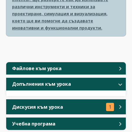
различни инструменти и техники за
проектиране, симулация и визуализация,
което ще ви помогне да създавате
иновативни и функционални продукти.
Файлове към урока
Допълнения към урока
Дискусия към урока
1
Учебна програма