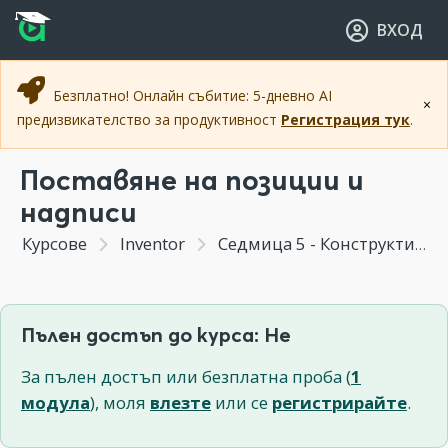
Прескочи към основното съдържание
Прескочи към навигацията
ВХОД
Безплатно! Онлайн събитие: 5-дневно AI
×
предизвикателство за продуктивност
Регистрация тук
.
Поставяне на позиции и
надписи
Курсове
Inventor
Седмица 5 - Конструктивна документация
Пълен достъп до курса: Не
За пълен достъп или безплатна проба (
1
модула
), моля
влезте
или се
регистрирайте
.