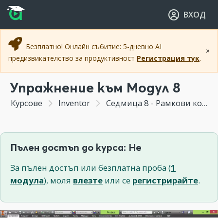
Прескочи към основното съдържание
Прескочи към навигацията
ВХОД
Безплатно! Онлайн събитие: 5-дневно AI
×
предизвикателство за продуктивност
Регистрация тук
.
Упражнение към Модул 8
Курсове
Inventor
Седмица 8 - Рамкови конструкции
Пълен достъп до курса: Не
За пълен достъп или безплатна проба (
1
модула
), моля
влезте
или се
регистрирайте
.