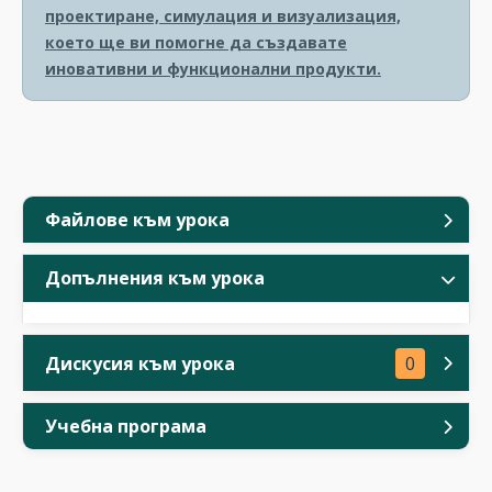
проектиране, симулация и визуализация,
което ще ви помогне да създавате
иновативни и функционални продукти.
Файлове към урока
Допълнения към урока
Дискусия към урока
0
Учебна програма