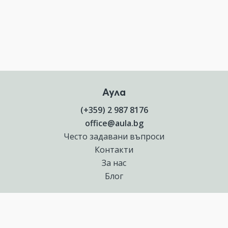
Аула
(+359) 2 987 8176
office@aula.bg
Често задавани въпроси
Контакти
За нас
Блог
Полезни връзки
Създай курс за Аула