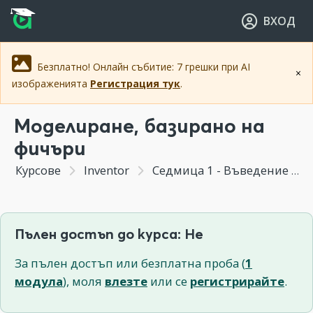
Прескочи към основното съдържание
Прескочи към навигацията
ВХОД
Безплатно! Онлайн събитие: 7 грешки при AI
×
изображенията
Регистрация тук
.
Моделиране, базирано на
фичъри
Курсове
Inventor
Седмица 1 - Въведение в Inventor
Пълен достъп до курса: Не
За пълен достъп или безплатна проба (
1
модула
), моля
влезте
или се
регистрирайте
.