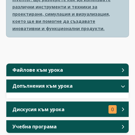
различни инструменти и техники за
проектиране, симулация и визуализация,
което ще ви помогне да създавате
иновативни и функционални продукти.
Файлове към урока
Допълнения към урока
Дискусия към урока
0
Учебна програма