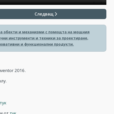
Следващ
на обекти и механизми с помощта на мощния
ични инструменти и техники за проектиране,
новативни и функционални продукти.
ventor 2016.
лу.
тук
ни от
тук