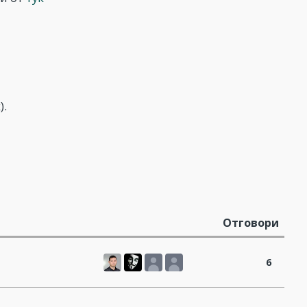
).
Отговори
6