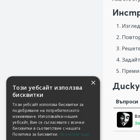
Инстр
Изглед
Повтор
Решете
Задайт
Премин
×
Диску
Този уебсайт използва
бисквитки
Въпроси
Този уебсайт използва бисквитки за
подобряване на потребителското
В
изживяване. Използвайки нашия
уебсайт, Вие се съгласявате с всички
З
бисквитки в съответствие с нашата
Политика за Бисквитки.
Прочетете още