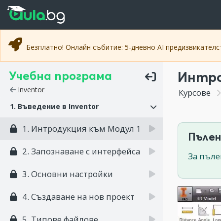
Прескочи към основното съдържание
Прескочи към навигацията
Безплатно! Онлайн събитие: 5-дневно AI предизвикател
Учебна програма
Интро
Inventor
Курсове
1. Въведение в Inventor
1. Интродукция към Модул 1
Пълен
2. Запознаване с интерфейса
За пъле
3. Основни настройки
4. Създаване на нов проект
5. Типове файлове