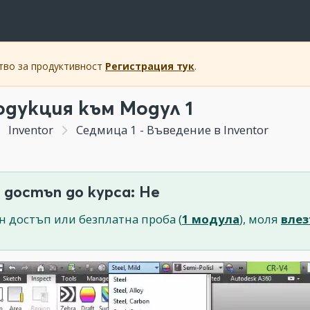
ство за продуктивност
Регистрация тук
.
дукция към Модул 1
Inventor
Седмица 1 - Въведение в Inventor
 достъп до курса: Не
н достъп или безплатна проба (
1 модула
), моля
влез