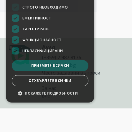
СТРОГО НЕОБХОДИМО
ЕФЕКТИВНОСТ
ТАРГЕТИРАНЕ
ФУНКЦИОНАЛНОСТ
Аула
НЕКЛАСИФИЦИРАНИ
(+359) 2 987 8176
office@aula.bg
ПРИЕМЕТЕ ВСИЧКИ
Често задавани въпроси
Контакти
ОТХВЪРЛЕТЕ ВСИЧКИ
За нас
ПОКАЖЕТЕ ПОДРОБНОСТИ
Блог
НАСТРОЙКИ НА БИСКВИТКИТЕ
2012-2026
©
AULA.bg
Всички права запазени.
Aula.bg е онлайн платформа за софтуерни и AI обучения в България,