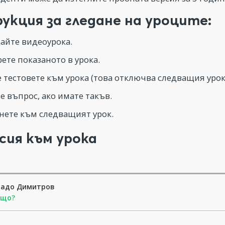
укция за гледане на уроците:
айте видеоурока.
ете показаното в урока.
 тестовете към урока (това отключва следващия урок
е въпрос, ако имате такъв.
ете към следващият урок.
сия към урока
ладо Димитров
ащо?