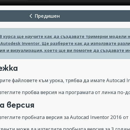
Предишен
В курса ще научите как да създавате тримерни модели 
Autodesk Inventor. Ще разберете как да използвате разл
ия и визуализация, което ще ви помогне да създавате и
ежка
рите файловете към урока, трябва да имате Autocad In
зтеглите пробва версия на програмата от линка по-до
а версия
теглите пробната версия за Autocad Inventor 2016 от
туденти може да изтеглите пробната версия за 3 годи