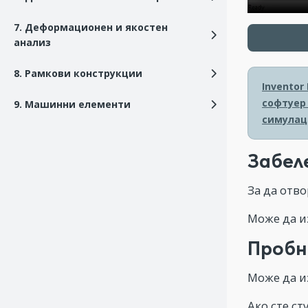
7. Деформационен и якостен
анализ
8. Рамкови конструкции
Inventor
софтуер 
9. Машинни елементи
симулац
Забел
За да отво
Може да и
Пробн
Може да из
Ако сте с