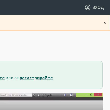
ВХОД
×
те
или се
регистрирайте
.