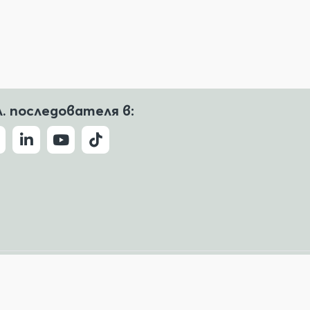
л. последователя в:
Условия за ползване
Политика за поверителност
ude, Copilot и други.