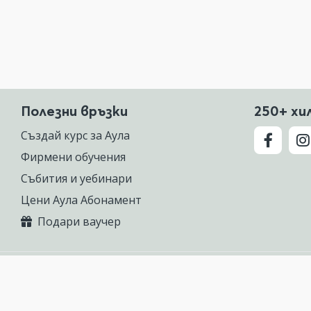
Полезни връзки
250+ хи
Създай курс за Аула
Фирмени обучения
Събития и уебинари
Цени Аула Абонамент
Подари ваучер
 предлагаща курсове по Excel, Photoshop, AutoCAD, ChatGPT, Gemini, Cla