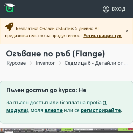
Прескочи към основното съдържание
Прескочи към навигацията
ВХОД
Безплатно! Онлайн събитие: 5-дневно AI
×
предизвикателство за продуктивност
Регистрация тук
.
Огъване по ръб (Flange)
Курсове
Inventor
Седмица 6 - Детайли от листов материал
Пълен достъп до курса: Не
За пълен достъп или безплатна проба (
1
модула
), моля
влезте
или се
регистрирайте
.