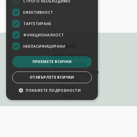
СТРОГО НЕОБХОДИМО
ЕФЕКТИВНОСТ
ТАРГЕТИРАНЕ
ФУНКЦИОНАЛНОСТ
Аула
НЕКЛАСИФИЦИРАНИ
(+359) 2 987 8176
ПРИЕМЕТЕ ВСИЧКИ
office@aula.bg
Често задавани въпроси
ОТХВЪРЛЕТЕ ВСИЧКИ
Контакти
За нас
ПОКАЖЕТЕ ПОДРОБНОСТИ
Блог
Полезни връзки
Създай курс за Аула
Фирмени обучения