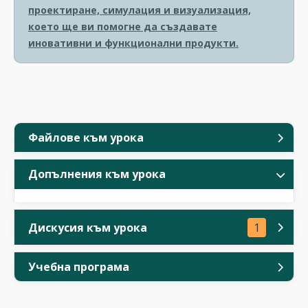
проектиране, симулация и визуализация,
което ще ви помогне да създавате
иновативни и функционални продукти.
Файлове към урока
Допълнения към урока
Дискусия към урока
1
Учебна програма