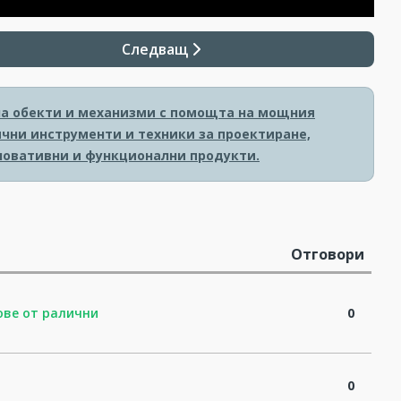
Следващ
на обекти и механизми с помощта на мощния
ични инструменти и техники за проектиране,
новативни и функционални продукти.
Отговори
ове от ралични
0
0