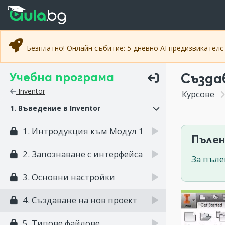
Прескочи към основното съдържание
Прескочи към навигацията
Безплатно! Онлайн събитие: 5-дневно AI предизвикател
Учебна програма
Създа
Inventor
Курсове
1. Въведение в Inventor
1. Интродукция към Модул 1
Пълен
2. Запознаване с интерфейса
За пъле
3. Основни настройки
4. Създаване на нов проект
5. Типове файлове