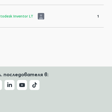
todesk Inventor LT
1
л. последователя в: