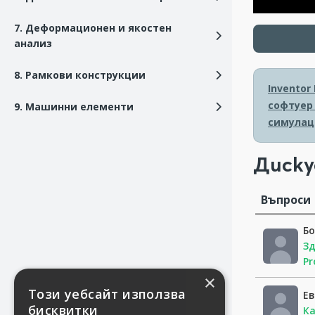
7. Деформационен и якостен
анализ
8. Рамкови конструкции
Inventor
софтуер 
9. Машинни елементи
симулац
Диску
Въпроси
Бо
Зд
Pr
×
Този уебсайт използва
Ев
бисквитки
Ка