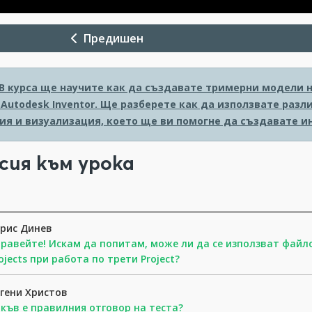
Предишен
В курса ще научите как да създавате тримерни модели 
Autodesk Inventor. Ще разберете как да използвате разл
ия и визуализация, което ще ви помогне да създавате и
сия към урока
рис Динев
равейте! Искам да попитам, може ли да се използват файл
ojects при работа по трети Project?
гени Христов
къв е правилния отговор на теста?