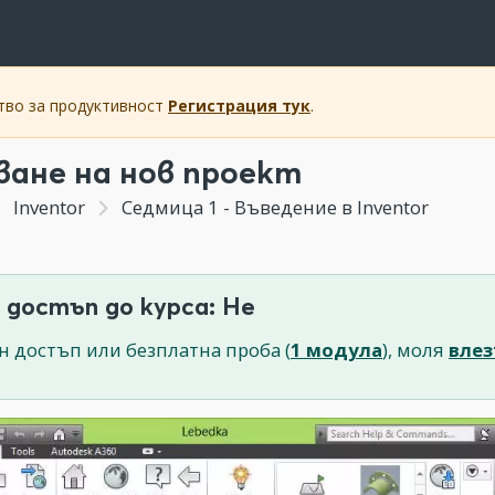
ство за продуктивност
Регистрация тук
.
ване на нов проект
Inventor
Седмица 1 - Въведение в Inventor
 достъп до курса: Не
н достъп или безплатна проба (
1 модула
), моля
влез