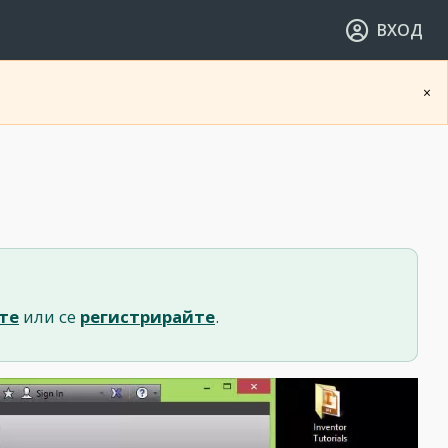
ВХОД
×
те
или се
регистрирайте
.