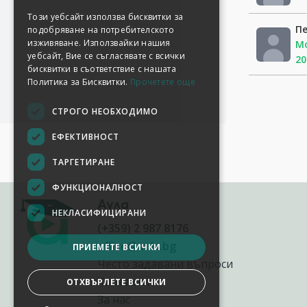
Този уебсайт използва бисквитки за
П
подобряване на потребителското
изживяване. Използвайки нашия
Мо
уебсайт, Вие се съгласявате с всички
20
бисквитки в съответствие с нашата
Политика за Бисквитки.
Прочетете още
СТРОГО НЕОБХОДИМО
ЕФЕКТИВНОСТ
ТАРГЕТИРАНЕ
ФУНКЦИОНАЛНОСТ
Аула
НЕКЛАСИФИЦИРАНИ
(+359) 2 987 8176
office@aula.bg
ПРИЕМЕТЕ ВСИЧКИ
Често задавани въпроси
Контакти
ОТХВЪРЛЕТЕ ВСИЧКИ
За нас