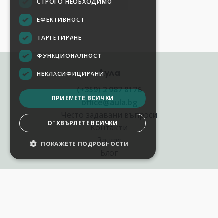
СТРОГО НЕОБХОДИМО
ЕФЕКТИВНОСТ
ТАРГЕТИРАНЕ
ФУНКЦИОНАЛНОСТ
Аула
НЕКЛАСИФИЦИРАНИ
(+359) 2 987 8176
ПРИЕМЕТЕ ВСИЧКИ
office@aula.bg
Често задавани въпроси
ОТХВЪРЛЕТЕ ВСИЧКИ
Контакти
За нас
ПОКАЖЕТЕ ПОДРОБНОСТИ
НАСТРОЙКИ НА БИСКВИТКИТЕ
Блог
Полезни връзки
Създай курс за Аула
Фирмени обучения