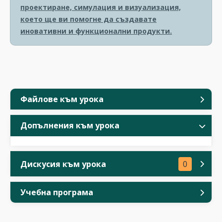
проектиране, симулация и визуализация,
което ще ви помогне да създавате
иновативни и функционални продукти.
Файлове към урока
Допълнения към урока
Дискусия към урока
0
Учебна програма