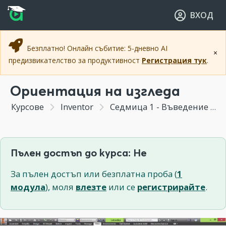
Прескочи към основното съдържание
Прескочи към навигацията
ВХОД
Безплатно! Онлайн събитие: 5-дневно AI
×
предизвикателство за продуктивност
Регистрация тук
.
Ориентация на изгледа
Курсове
Inventor
Седмица 1 - Въведение в Inventor
Пълен достъп до курса: Не
За пълен достъп или безплатна проба (
1
модула
), моля
влезте
или се
регистрирайте
.