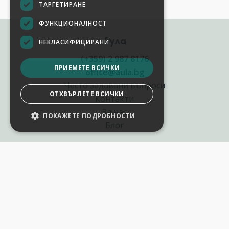
ТАРГЕТИРАНЕ
ФУНКЦИОНАЛНОСТ
Аула
НЕКЛАСИФИЦИРАНИ
(+359) 2 987 8176
ПРИЕМЕТЕ ВСИЧКИ
office@aula.bg
Често задавани въпроси
ОТХВЪРЛЕТЕ ВСИЧКИ
Контакти
За нас
ПОКАЖЕТЕ ПОДРОБНОСТИ
Блог
Полезни връзки
Създай курс за Аула
Фирмени обучения
Събития и уебинари
Цени Аула Абонамент