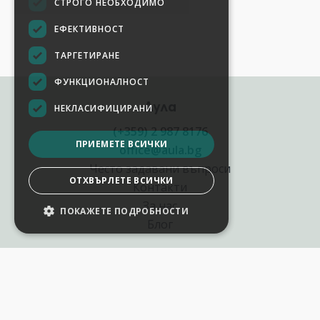
СТРОГО НЕОБХОДИМО
ЕФЕКТИВНОСТ
ТАРГЕТИРАНЕ
ФУНКЦИОНАЛНОСТ
Аула
НЕКЛАСИФИЦИРАНИ
(+359) 2 987 8176
ПРИЕМЕТЕ ВСИЧКИ
office@aula.bg
Често задавани въпроси
ОТХВЪРЛЕТЕ ВСИЧКИ
Контакти
За нас
ПОКАЖЕТЕ ПОДРОБНОСТИ
НАСТРОЙКИ НА БИСКВИТКИТЕ
Блог
Полезни връзки
Създай курс за Аула
Фирмени обучения