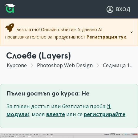
Прескочи към основното съдържание
Прескочи към навигацията
ВХОД
Безплатно! Онлайн събитие: 5-дневно AI
×
предизвикателство за продуктивност
Регистрация тук
.
Слоеве (Layers)
Курсове
Photoshop Web Design
Седмица 1 - Въведение във Photoshop за Уеб
Пълен достъп до курса: Не
За пълен достъп или безплатна проба (
1
модула
), моля
влезте
или се
регистрирайте
.