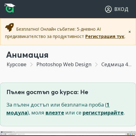
Прескочи към основното съдържание
Прескочи към навигацията
ВХОД
Безплатно! Онлайн събитие: 5-дневно AI
×
предизвикателство за продуктивност
Регистрация тук
.
Анимация
Курсове
Photoshop Web Design
Седмица 4 - Създаване на сайтове и интерфейси ЧАСТ II
Пълен достъп до курса: Не
За пълен достъп или безплатна проба (
1
модула
), моля
влезте
или се
регистрирайте
.