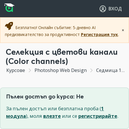
Прескочи към основното съдържание
Прескочи към навигацията
ВХОД
Безплатно! Онлайн събитие: 5-дневно AI
×
предизвикателство за продуктивност
Регистрация тук
.
Селекция с цветови канали
(Color channels)
Курсове
Photoshop Web Design
Седмица 1 - Въведение във Photoshop за Уеб
Пълен достъп до курса: Не
За пълен достъп или безплатна проба (
1
модула
), моля
влезте
или се
регистрирайте
.