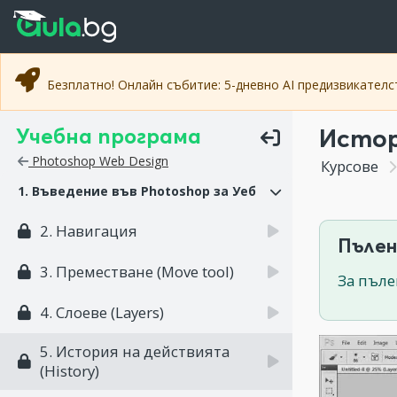
Прескочи към основното съдържание
Прескочи към навигацията
Безплатно! Онлайн събитие: 5-дневно AI предизвикател
Учебна програма
Истор
Photoshop Web Design
Курсове
1. Въведение във Photoshop за Уеб
2. Навигация
Пълен
3. Преместване (Move tool)
За пъле
4. Слоеве (Layers)
5. История на действията
(History)