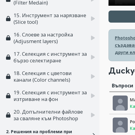
(Filter Medain)
15. Инструмент за нарязване
(Slice tool)
16. Слоеве за настройка
Photosh
(Adjusment layers)
създаван
други е
17. Селекция с инструмент за
бързо селектиране
Диску
18. Селекция с цветови
канали (Color channels)
Въпроси
19. Селекция с инструмент за
изтриване на фон
M
Ка
20. Допълнителни файлове
за сваляне към Photoshop
Р
Ка
2. Решения на проблеми при