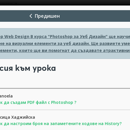
Предишен
op Web Design
В курса "Photoshop за Уеб Дизайн" ще науч
е на визуални елементи за уеб дизайн. Ще развиете уме
лементи, които ще ви помогнат да създавате атрактивни
сия към урока
anoela
к да създам PDF файл с Photoshop ?
осица Хаджийска
к да настроим броя на запаметените ходове на History?