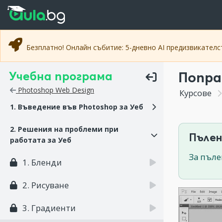
Прескочи към основното съдържание
Прескочи към навигацията
Безплатно! Онлайн събитие: 5-дневно AI предизвикател
Учебна програма
Поправ
Photoshop Web Design
Курсове
1. Въведение във Photoshop за Уеб
2. Решения на проблеми при
Пълен
работата за Уеб
За пъле
1. Бленди
2. Рисуване
3. Градиенти