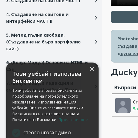
3. Създаване на сайтове ЧАСТ I
4. Създаване на сайтове и
интерфейси ЧАСТ II
5. Метод пълна свобода.
Photosh
(Създаване на бърз портфолио
създаван
сайт)
други е
6. (Бонус Модул) Основи на HTML и
×
CSS
Диску
Този уебсайт използва
бисквитки
7. (Бонус Модул) Редакция и
Въпроси
създаване на WordPress Тема
Този уебсайт използва бисквитки за
подобряване на потребителското
С
изживяване. Използвайки нашия
уебсайт, Вие се съгласявате с всички
За
бисквитки в съответствие с нашата
Политика за Бисквитки.
Прочетете още
СТРОГО НЕОБХОДИМО