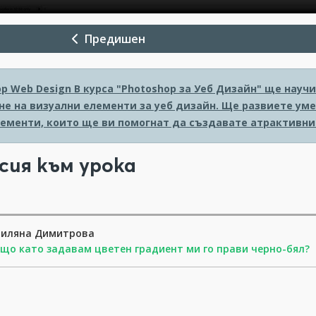
Предишен
op Web Design
В курса "Photoshop за Уеб Дизайн" ще науч
е на визуални елементи за уеб дизайн. Ще развиете уме
лементи, които ще ви помогнат да създавате атрактивни
сия към урока
тиляна Димитрова
що като задавам цветен градиент ми го прави черно-бял?