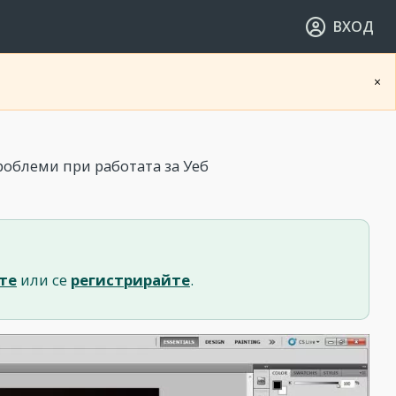
ВХОД
×
роблеми при работата за Уеб
те
или се
регистрирайте
.