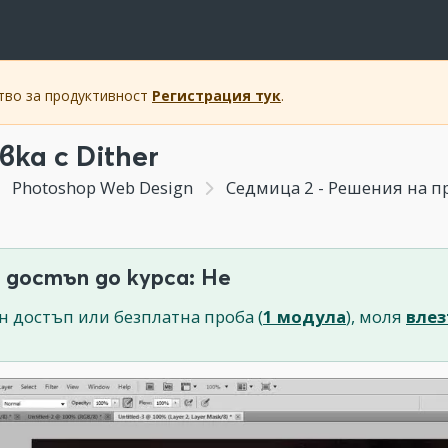
ство за продуктивност
Регистрация тук
.
ка с Dither
Photoshop Web Design
Седмица 2 - Решения на п
 достъп до курса: Не
н достъп или безплатна проба (
1 модула
), моля
влез