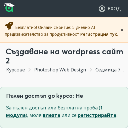
Прескочи към основното съдържание
Прескочи към навигацията
ВХОД
Безплатно! Онлайн събитие: 5-дневно AI
×
предизвикателство за продуктивност
Регистрация тук
.
Създаване на wordpress сайт
2
Курсове
Photoshop Web Design
Седмица 7 - (Бонус Модул) Редакция и създаване на WordPress Тема
Пълен достъп до курса: Не
За пълен достъп или безплатна проба (
1
модула
), моля
влезте
или се
регистрирайте
.