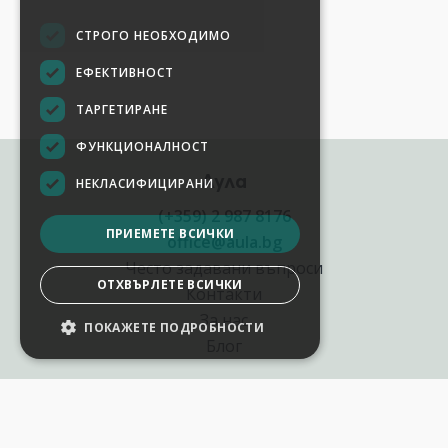
СТРОГО НЕОБХОДИМО
ЕФЕКТИВНОСТ
ТАРГЕТИРАНЕ
ФУНКЦИОНАЛНОСТ
Аула
НЕКЛАСИФИЦИРАНИ
(+359) 2 987 8176
ПРИЕМЕТЕ ВСИЧКИ
office@aula.bg
Често задавани въпроси
ОТХВЪРЛЕТЕ ВСИЧКИ
Контакти
За нас
ПОКАЖЕТЕ ПОДРОБНОСТИ
НАСТРОЙКИ НА БИСКВИТКИТЕ
Блог
Полезни връзки
Създай курс за Аула