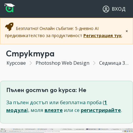
Прескочи към основното съдържание
Прескочи към навигацията
ВХОД
Безплатно! Онлайн събитие: 5-дневно AI
×
предизвикателство за продуктивност
Регистрация тук
.
Структура
Курсове
Photoshop Web Design
Седмица 3 - Създаване на сайтове ЧАСТ I
Пълен достъп до курса: Не
За пълен достъп или безплатна проба (
1
модула
), моля
влезте
или се
регистрирайте
.