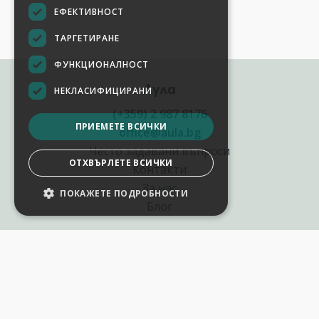
ЕФЕКТИВНОСТ
ТАРГЕТИРАНЕ
ФУНКЦИОНАЛНОСТ
Аула
НЕКЛАСИФИЦИРАНИ
(+359) 2 987 8176
ПРИЕМЕТЕ ВСИЧКИ
office@aula.bg
Често задавани въпроси
ОТХВЪРЛЕТЕ ВСИЧКИ
Контакти
За нас
ПОКАЖЕТЕ ПОДРОБНОСТИ
НАСТРОЙКИ НА БИСКВИТКИТЕ
Блог
Полезни връзки
Създай курс за Аула
Фирмени обучения
Събития и уебинари