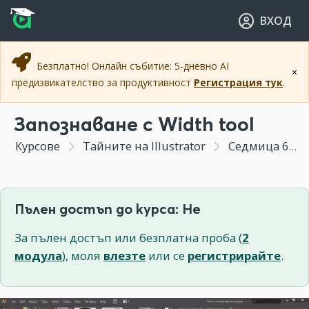
Прескочи към основното съдържание
Прескочи към навигацията
ВХОД
Безплатно! Онлайн събитие: 5-дневно AI
×
предизвикателство за продуктивност
Регистрация тук
.
Запознаване с Width tool
Курсове
Тайните на Illustrator
Седмица 6 - Използване и тънкости на панел Apperance и Width tool
Пълен достъп до курса: Не
За пълен достъп или безплатна проба (
2
модула
), моля
влезте
или се
регистрирайте
.