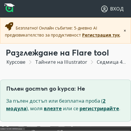
Прескочи към основното съдържание
Прескочи към навигацията
ВХОД
Безплатно! Онлайн събитие: 5-дневно AI
×
предизвикателство за продуктивност
Регистрация тук
.
Разглеждане на Flare tool
Курсове
Тайните на Illustrator
Седмица 4 - Запознаване и трикове при създаване на линии, форми и шарки (patterns)
Пълен достъп до курса: Не
За пълен достъп или безплатна проба (
2
модула
), моля
влезте
или се
регистрирайте
.