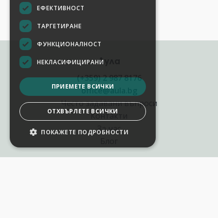
ЕФЕКТИВНОСТ
ТАРГЕТИРАНЕ
ФУНКЦИОНАЛНОСТ
Аула
НЕКЛАСИФИЦИРАНИ
(+359) 2 987 8176
ПРИЕМЕТЕ ВСИЧКИ
office@aula.bg
Често задавани въпроси
ОТХВЪРЛЕТЕ ВСИЧКИ
Контакти
За нас
ПОКАЖЕТЕ ПОДРОБНОСТИ
Блог
Полезни връзки
Създай курс за Аула
Фирмени обучения
Събития и уебинари