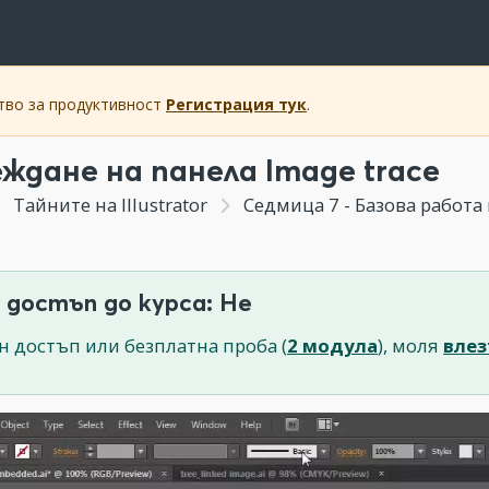
ство за продуктивност
Регистрация тук
.
еждане на панела Image trace
Тайните на Illustrator
Седмица 7 - Базова работа и особено
 достъп до курса: Не
н достъп или безплатна проба (
2 модула
), моля
влез