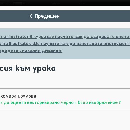
Предишен
на Illustrator
В курса ще научите как да създавате впеч
на Illustrator. Ще научите как да използвате инструмен
ъздадете уникални дизайни.
сия към урока
ихомира Крумова
к да оцветя векторизирано черно - бяло изображение ?