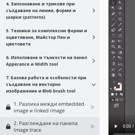
4. Запознаване и трикове при
създаване на линии, форми и
шарки (patterns)
5. Техники за комплексни форми и
оцветяване, Майстор Пен и
цветовете
6. Използване и тънкости на панел
Apperance и Width tool
7. Базова работа и особености при
създаване на векторно
изображение и Blob brush tool
1. Разлика межди embedded
image и linked image
2. Разглеждане на панела
Image trace