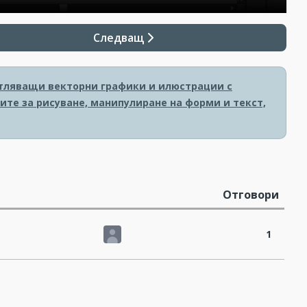
Следващ
атляващи векторни графики и илюстрации с
тите за рисуване, манипулиране на форми и текст,
Отговори
1