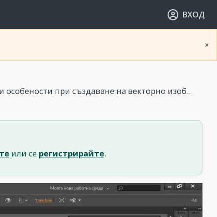
ВХОД
×
сти при създаване на векторно изображение и Blob brush tool
те
или се
регистрирайте
.