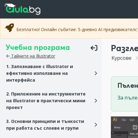
Прескочи към основното съдържание
Прескочи към навигацията
Безплатно! Онлайн събитие: 5-дневно AI предизвикател
Учебна програма
Разгл
Тайните на Illustrator
Курсове
1. Запознаване с Illustrator и
ефективно използване на
интерфейса
Пълен
2. Приложение на инструментите
За пъле
на Illustrator в практически мини
проект
3. Основни принципи и тънкости
при работа със слоеве и групи