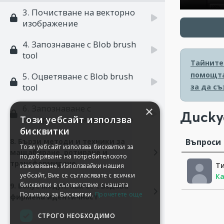
3. Почистване на векторно
изображение
4. Запознаване с Blob brush
tool
Тайните 
помощта 
5. Оцветяване с Blob brush
tool
за да с
6. Запознаване с
×
Диску
Този уебсайт използва
инструмента за изтриване
бисквитки
Въпроси
8. Бързи методи и техники за
Този уебсайт използва бисквитки за
мащабиране, ротиране и
подобряване на потребителското
трансформиране
Т
изживяване. Използвайки нашия
уебсайт, Вие се съгласявате с всички
Ка
бисквитки в съответствие с нашата
9. Бонус модул: Как се създава
Политика за Бисквитки.
Прочетете още
фирмена идентичност
СТРОГО НЕОБХОДИМО